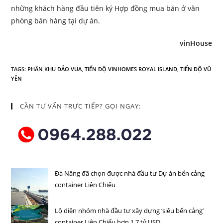
những khách hàng đầu tiên ký Hợp đồng mua bán ở văn
phòng bán hàng tại dự án.
vinHouse
TAGS
:
PHÂN KHU ĐẢO VUA
,
TIẾN ĐỘ VINHOMES ROYAL ISLAND
,
TIẾN ĐỘ VŨ
YÊN
CẦN TƯ VẤN TRỰC TIẾP? GỌI NGAY:
Đà Nẵng đã chọn được nhà đầu tư Dự án bến cảng
container Liên Chiểu
Lộ diện nhóm nhà đầu tư xây dựng ‘siêu bến cảng’
container Liên Chiểu hơn 1,7 tỷ USD