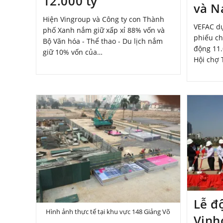
12.000 tỷ
và N
Hiện Vingroup và Công ty con Thành
VEFAC dự
phố Xanh nắm giữ xấp xỉ 88% vốn và
phiếu ch
Bộ Văn hóa - Thể thao - Du lịch nắm
động 11.
giữ 10% vốn của…
Hội chợ 
Lễ đ
Hình ảnh thực tế tại khu vực 148 Giảng Võ
Vinh