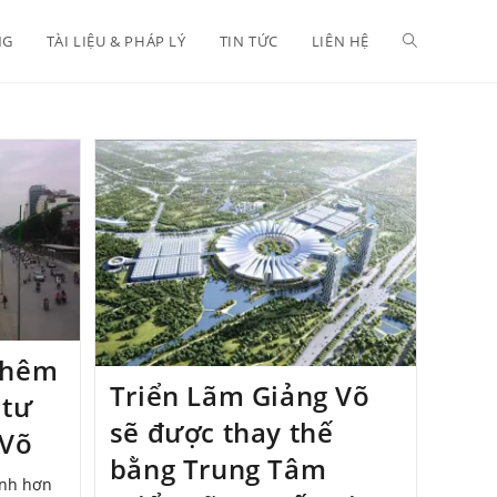
NG
TÀI LIỆU & PHÁP LÝ
TIN TỨC
LIÊN HỆ
thêm
Triển Lãm Giảng Võ
 tư
sẽ được thay thế
 Võ
bằng Trung Tâm
ành hơn