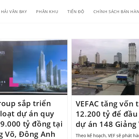
HẢI VÂN BAY
PHÂN KHU
TIẾN ĐỘ
CHÍNH SÁCH BÁN HÀ
roup sắp triển
VEFAC tăng vốn 
 loạt dự án quy
12.200 tỷ để đầu
9.000 tỷ đồng tại
dự án 148 Giảng
g Võ, Đông Anh
Theo kế hoạch, VEF sẽ phát h