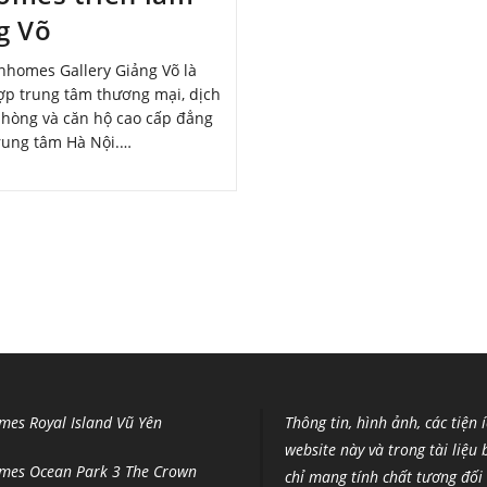
g Võ
nhomes Gallery Giảng Võ là
ợp trung tâm thương mại, dịch
phòng và căn hộ cao cấp đẳng
trung tâm Hà Nội.…
mes Royal Island Vũ Yên
Thông tin, hình ảnh, các tiện 
website này và trong tài liệu
mes Ocean Park 3 The Crown
chỉ mang tính chất tương đối 