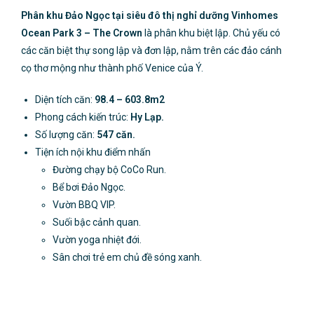
Phân khu Đảo Ngọc tại siêu đô thị nghỉ dưỡng Vinhomes
Ocean Park 3 – The Crown
là phân khu biệt lập. Chủ yếu có
các căn biệt thự song lập và đơn lập, nằm trên các đảo cánh
cọ thơ mộng như thành phố Venice của Ý.
Diện tích căn:
98.4 – 603.8m2
Phong cách kiến trúc:
Hy Lạp.
Số lượng căn:
547 căn.
Tiện ích nội khu điểm nhấn
Đường chạy bộ CoCo Run.
Bể bơi Đảo Ngọc.
Vườn BBQ VIP.
Suối bậc cảnh quan.
Vườn yoga nhiệt đới.
Sân chơi trẻ em chủ đề sóng xanh.