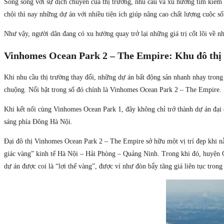
Song song với sự dịch chuyển của thị trường, nhu cầu và xu hướng tìm kiếm n
chội thì nay những dự án với nhiều tiện ích giúp nâng cao chất lượng cuộc 
Như vậy, người dân đang có xu hướng quay trở lại những giá trị cốt lõi về n
Vinhomes Ocean Park 2 – The Empire: Khu đô thị b
Khi nhu cầu thị trường thay đổi, những dự án bất động sản nhanh nhạy trong
chuộng. Nổi bật trong số đó chính là Vinhomes Ocean Park 2 – The Empire.
Khi kết nối cùng Vinhomes Ocean Park 1, đây không chỉ trở thành dự án đại 
sáng phía Đông Hà Nội.
Đại đô thị Vinhomes Ocean Park 2 – The Empire sở hữu một vị trí đẹp khi nằ
giác vàng” kinh tế Hà Nội – Hải Phòng – Quảng Ninh. Trong khi đó, huyện Gi
dự án được coi là “lợi thế vàng”, được ví như đòn bẩy tăng giá liên tục trong