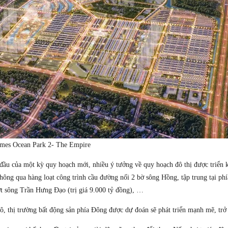
omes Ocean Park 2- The Empire
 đầu của một kỳ quy hoạch mới, nhiều ý tưởng về quy hoạch đô thị được triển 
n thông qua hàng loạt công trình cầu đường nối 2 bờ sông Hồng, tập trung tại 
ợt sông Trần Hưng Đạo (trị giá 9.000 tỷ đồng), …
đô, thị trường bất động sản phía Đông được dự đoán sẽ phát triển mạnh mẽ, tr