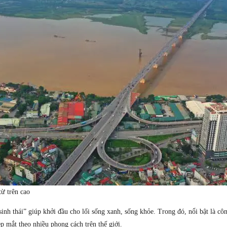
ừ trên cao
nh thái” giúp khởi đầu cho lối sống xanh, sống khỏe. Trong đó, nổi bật là cô
ẹp mắt theo nhiều phong cách trên thế giới.