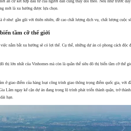
ơi an cư kết hợp đầu tư của người dân cũng thay đổi theo. Nếu như trước đây k
sống mới là xu hướng được lựa chọn.
hà ở như: gần gũi với thiên nhiên, đề cao chất lượng dịch vụ, chất lượng cuộ
iển tầm cỡ thế giới
 việc nắm bắt xu hướng sẽ có lợi thế. Cụ thể, những dự án có phong cách độc đ
đô thị lớn nhất của Vinhomes mà còn là quần thể siêu đô thị biển tầm cỡ thế 
m ở giao điểm của hàng loạt công trình giao thông trọng điểm quốc gia, với đ
a Lâm ngay kế cận dự án đang trong lộ trình phát triển thành quận, trở thành
 dài hạn.