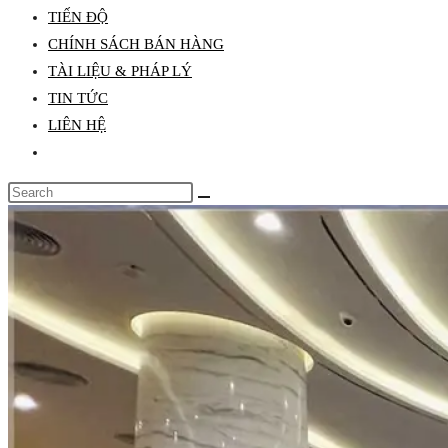
TIẾN ĐỘ
search
CHÍNH SÁCH BÁN HÀNG
panel.
TÀI LIỆU & PHÁP LÝ
TIN TỨC
LIÊN HỆ
Toggle
website
Search
search
this
website