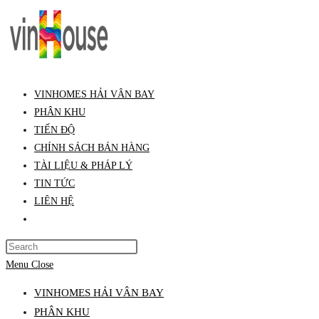
Skip
to
content
VINHOMES HẢI VÂN BAY
PHÂN KHU
TIẾN ĐỘ
CHÍNH SÁCH BÁN HÀNG
TÀI LIỆU & PHÁP LÝ
TIN TỨC
LIÊN HỆ
Toggle
website
Press
search
Escape
Menu
Close
to
VINHOMES HẢI VÂN BAY
close
PHÂN KHU
the