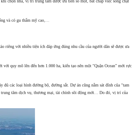
hi chọn nhà, vị trí trung tâm được ưu tiên số một, bất chấp việc sống chật
c sống và có gu thẩm mỹ cao,…
áo riêng với nhiều tiện ích đáp ứng đúng nhu cầu của người dân sẽ được ưa
giới với quy mô lên đến hơn 1.000 ha, kiến tạo nên một “Quận Ocean” mới rực
ầy đủ các loại hình đường bộ, đường sắt. Dự án cũng nằm sát đỉnh của “tam
 trung tâm dịch vụ, thương mại, tài chính sôi động mới… Do đó, vị trí của