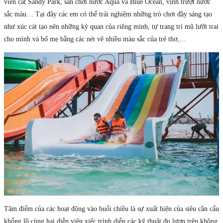
viên cát Sandy Park, sân chơi nước Aqua và Blue Ocean, vịnh trượt nước
sắc màu… Tại đây các em có thể trải nghiệm những trò chơi đầy sáng tạo
như xúc cát tạo nên những kỳ quan của riêng mình, tự trang trí mũ lưỡi trai
cho mình và bố mẹ bằng các nét vẽ nhiều màu sắc của trẻ thơ,…
Tâm điểm của các hoạt động vào buổi chiều là sự xuất hiện của siêu cần cẩu
khổng lồ cùng hai diễn viên xiếc trình diễn các kỹ thuật đu lượn trên không