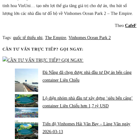
tinh hoa VinUni… tạo nên lợi thế gia tăng giá trị cho dự án, thu hút số
lượng lớn các nhà đầu tư đổ bộ về Vinhomes Ocean Park 2 – The Empire.
Theo
CafeF
Tags
:
quốc tế thiếu nhi
,
The Empire
,
Vinhomes Ocean Park 2
CẦN TƯ VẤN TRỰC TIẾP? GỌI NGAY:
Đà Nẵng đã chọn được nhà đầu tư Dự án bến cảng
container Liên Chiểu
Lộ diện nhóm nhà đầu tư xây dựng ‘siêu bến cảng’
container Liên Chiểu hơn 1,7 tỷ USD
Tiến độ Vinhomes Hải Vân Bay – Làng Vân ngày
2026-03-13