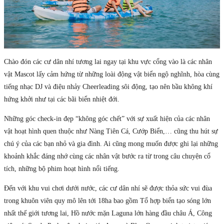
Chào đón các cư dân nhí tương lai ngay tại khu vực cổng vào là các nhân
vật Mascot lấy cảm hứng từ những loài động vật biển ngộ nghĩnh, hòa cùng
tiếng nhạc DJ và điệu nhảy Cheerleading sôi động, tạo nên bầu không khí
hứng khởi như tại các bãi biển nhiệt đới.
Những góc check-in đẹp “không góc chết” với sự xuất hiện của các nhân
vật hoạt hình quen thuộc như Nàng Tiên Cá, Cướp Biển,… cũng thu hút sự
chú ý của các bạn nhỏ và gia đình. Ai cũng mong muốn được ghi lại những
khoảnh khắc đáng nhớ cùng các nhân vật bước ra từ trong câu chuyện cổ
tích, những bộ phim hoạt hình nổi tiếng.
Đến với khu vui chơi dưới nước, các cư dân nhí sẽ được thỏa sức vui đùa
trong khuôn viên quy mô lên tới 18ha bao gồm Tổ hợp biển tạo sóng lớn
nhất thế giới tương lai, Hồ nước mặn Laguna lớn hàng đầu châu Á, Công