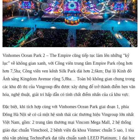
Vinhomes Ocean Park 2 – The Empire cũng tiếp tục làm lên những “kỷ
lục” về không gian xanh, với Công viên trung tâm Empire Park rộng hơn
hơn 7,5ha; Công viên ven kênh Silk Park dài hơn 2,6km; Đại lộ Kinh đô
Ánh sáng Kingdom Avenue rộng 5,8ha… Toàn bộ không gian chung trong
các khu đô thị của Vingroup đều được xây dựng để trở thành điểm hẹn văn
hóa, nghệ thuật, giải trí hấp dẫn có tính chất điểm nhấn của cả khu vực.
Đặc biệt, khi tích hợp cùng với Vinhomes Ocean Park giai đoạn 1, phía
Đông Hà Nội sẽ có cả một hệ sinh thái các thương hiệu Vingroup lớn nhất
Việt Nam, gồm: 2 trung tâm thương mại Vincom Mega Mall, 2 hệ thống
giáo dục chuẩn Vinschool, 2 bệnh viện đa khoa Vinmec chuẩn 5 sao, 1 tòa
nhà văn phòng TechnoPark đạt tiêu chuẩn xanh LEED Platinum; 1 đại học