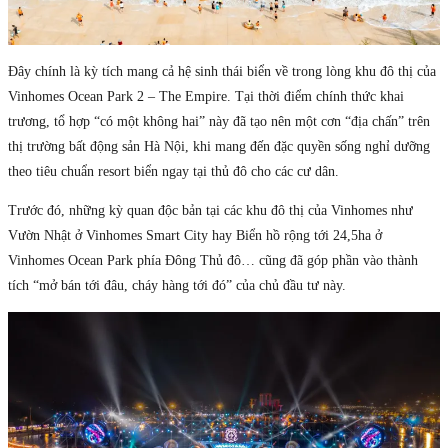
Đây chính là kỳ tích mang cả hệ sinh thái biển về trong lòng khu đô thị của
Vinhomes Ocean Park 2 – The Empire. Tại thời điểm chính thức khai
trương, tổ hợp “có một không hai” này đã tạo nên một cơn “địa chấn” trên
thị trường bất động sản Hà Nội, khi mang đến đặc quyền sống nghỉ dưỡng
theo tiêu chuẩn resort biển ngay tại thủ đô cho các cư dân.
Trước đó, những kỳ quan độc bản tại các khu đô thị của Vinhomes như
Vườn Nhật ở Vinhomes Smart City hay Biển hồ rộng tới 24,5ha ở
Vinhomes Ocean Park phía Đông Thủ đô… cũng đã góp phần vào thành
tích “mở bán tới đâu, cháy hàng tới đó” của chủ đầu tư này.