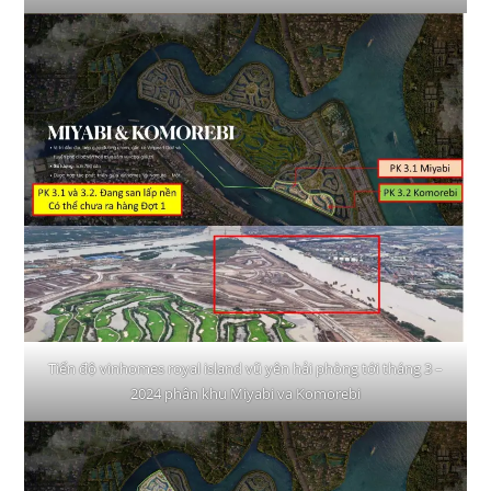
Tiến độ vinhomes royal island vũ yên hải phòng tới tháng 3 –
2024 phân khu Miyabi va Komorebi