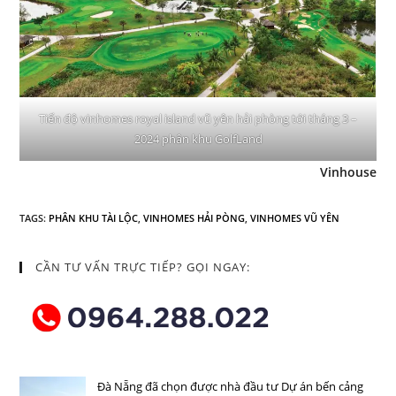
Tiến độ vinhomes royal island vũ yên hải phòng tới tháng 3 –
2024 phân khu GolfLand
Vinhouse
TAGS
:
PHÂN KHU TÀI LỘC
,
VINHOMES HẢI PÒNG
,
VINHOMES VŨ YÊN
CẦN TƯ VẤN TRỰC TIẾP? GỌI NGAY:
Đà Nẵng đã chọn được nhà đầu tư Dự án bến cảng