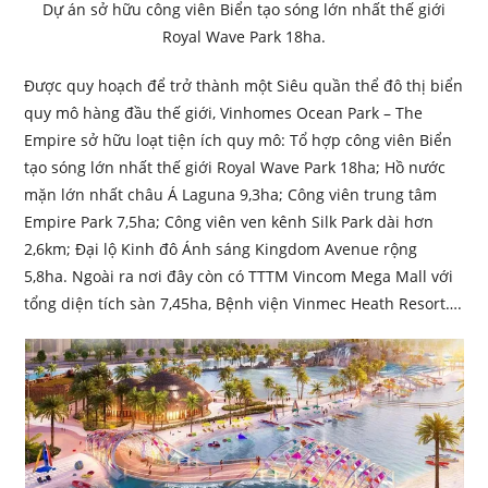
Dự án sở hữu công viên Biển tạo sóng lớn nhất thế giới
Royal Wave Park 18ha.
Được quy hoạch để trở thành một Siêu quần thể đô thị biển
quy mô hàng đầu thế giới, Vinhomes Ocean Park – The
Empire sở hữu loạt tiện ích quy mô: Tổ hợp công viên Biển
tạo sóng lớn nhất thế giới Royal Wave Park 18ha; Hồ nước
mặn lớn nhất châu Á Laguna 9,3ha; Công viên trung tâm
Empire Park 7,5ha; Công viên ven kênh Silk Park dài hơn
2,6km; Đại lộ Kinh đô Ánh sáng Kingdom Avenue rộng
5,8ha. Ngoài ra nơi đây còn có TTTM Vincom Mega Mall với
tổng diện tích sàn 7,45ha, Bệnh viện Vinmec Heath Resort….