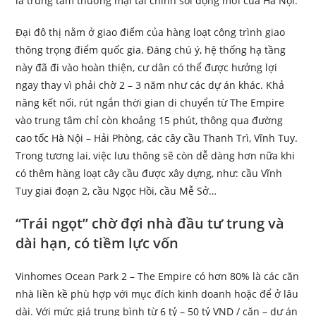
là trung tâm thương mại tài chính sôi động mới của Hà Nội.
Đại đô thị nằm ở giao điểm của hàng loạt công trình giao
thông trọng điểm quốc gia. Đáng chú ý, hệ thống hạ tầng
này đã đi vào hoàn thiện, cư dân có thể được hưởng lợi
ngay thay vì phải chờ 2 – 3 năm như các dự án khác. Khả
năng kết nối, rút ngắn thời gian di chuyển từ The Empire
vào trung tâm chỉ còn khoảng 15 phút, thông qua đường
cao tốc Hà Nội – Hải Phòng, các cây cầu Thanh Trì, Vĩnh Tuy.
Trong tương lai, việc lưu thông sẽ còn dễ dàng hơn nữa khi
có thêm hàng loạt cây cầu được xây dựng, như: cầu Vĩnh
Tuy giai đoạn 2, cầu Ngọc Hồi, cầu Mễ Sở…
“Trái ngọt” chờ đợi nhà đầu tư trung và
dài hạn, có tiềm lực vốn
Vinhomes Ocean Park 2 – The Empire có hơn 80% là các căn
nhà liền kề phù hợp với mục đích kinh doanh hoặc để ở lâu
dài. Với mức giá trung bình từ 6 tỷ – 50 tỷ VND / căn – dự án