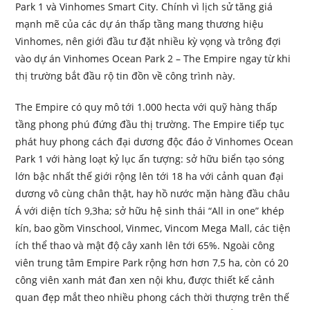
Park 1 và Vinhomes Smart City. Chính vì lịch sử tăng giá
mạnh mẽ của các dự án thấp tầng mang thương hiệu
Vinhomes, nên giới đầu tư đặt nhiều kỳ vọng và trông đợi
vào dự án Vinhomes Ocean Park 2 – The Empire ngay từ khi
thị trường bắt đầu rộ tin đồn về công trình này.
The Empire có quy mô tới 1.000 hecta với quỹ hàng thấp
tầng phong phú đứng đầu thị trường. The Empire tiếp tục
phát huy phong cách đại dương độc đáo ở Vinhomes Ocean
Park 1 với hàng loạt kỷ lục ấn tượng: sở hữu biển tạo sóng
lớn bậc nhất thế giới rộng lên tới 18 ha với cảnh quan đại
dương vô cùng chân thật, hay hồ nước mặn hàng đầu châu
Á với diện tích 9,3ha; sở hữu hệ sinh thái “All in one” khép
kín, bao gồm Vinschool, Vinmec, Vincom Mega Mall, các tiện
ích thể thao và mật độ cây xanh lên tới 65%. Ngoài công
viên trung tâm Empire Park rộng hơn hơn 7,5 ha, còn có 20
công viên xanh mát đan xen nội khu, được thiết kế cảnh
quan đẹp mắt theo nhiều phong cách thời thượng trên thế