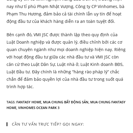
nay như tỉ phú Phạm Nhật Vượng, Công ty CP Vinhomes, bà
Phạm Thu Hương, đảm bảo cả tài chính lẫn uy tín để hoạt
động đầu tư của khách hàng diễn ra an toàn tuyệt đối.
Bên cạnh đó, VMI JSC được thành lập theo quy định của
Luật Doanh nghiệp và được quản lý, điều chỉnh bởi các cơ
quan chuyên ngành như mọi doanh nghiệp hiện nay. Riêng
với hoạt động đầu tư giữa các nhà đầu tư và VMI JSC còn
căn cứ theo Luật Dân Sự, Luật nhà ở, Luật Kinh doanh BĐS,
Luật Đầu tư. Đây chính là những “hàng rào pháp lý” chắc
chắn để đảm bảo quyền lợi của nhà đầu tư trong suốt quá
trình hợp tác.
TAGS
:
FANTASY HOME
,
MUA CHUNG BẤT ĐỘNG SẢN
,
MUA CHUNG FANTASY
HOME
,
VINHOMES OCEAN PARK 3
CẦN TƯ VẤN TRỰC TIẾP? GỌI NGAY: