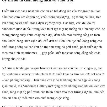
Uy tín tới từ chất lượng dịch vụ vượt trội
Điểm ưu việt đáng nhất của các dự án bất động sản của Vingroup là luôn
đảm bảo cam kết về tiến độ, chất lượng xây dựng, hệ thống hạ tầng, tiện
ích đồng bộ và chất lượng dịch vụ vượt trội. Đặc biệt, các khu đô thị
Vinhomes luôn đi đầu trong việc thiết lập một hệ thống an ninh chặt chẽ, hệ
thống phòng cháy chữa cháy hiện đại, đảm bảo môi trường sống an toàn
cho khách hàng. Bên cạnh đó, chủ đầu tư luôn liên tục chủ động nâng cao
chất lượng sống tại các khu đô thị như tăng độ phủ xanh, phát triển dự án
theo mô hình smarthomes…, góp phần kiến tạo cuộc sống đẳng cấp chất
lượng cho cư dân.
Sở hữu vị trí đắt giá và qua bàn tay kiến tạo của chủ đầu tư Vingroup, căn
hộ Vinhomes Gallery từ khi chính thức triển khai đã làm nên cơn sốt nhà ở
– văn phòng cao cấp . Điều đáng chú ý đó là không chỉ bó hẹp về không
gian nhà ở, mà Vinhomes Gallery mở rộng ra về không gian khuôn viên cây
xanh, tăng mật độ phủ xanh của thiên nhiên vào môi trường dự án, đưa đến
cho cư dân sự thỏa mãn cao nhất trong cuộc sống.