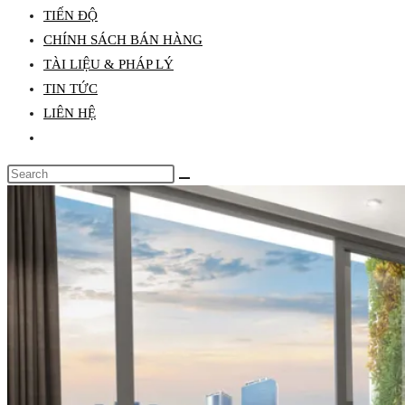
TIẾN ĐỘ
search
CHÍNH SÁCH BÁN HÀNG
panel.
TÀI LIỆU & PHÁP LÝ
TIN TỨC
LIÊN HỆ
Toggle
website
Search
search
this
website