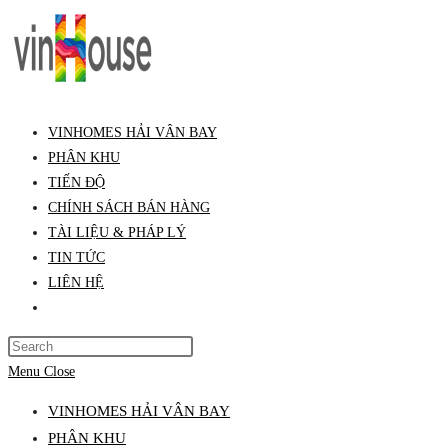
Skip
to
content
VINHOMES HẢI VÂN BAY
PHÂN KHU
TIẾN ĐỘ
CHÍNH SÁCH BÁN HÀNG
TÀI LIỆU & PHÁP LÝ
TIN TỨC
LIÊN HỆ
Toggle
website
Press
search
Escape
Menu
Close
to
VINHOMES HẢI VÂN BAY
close
PHÂN KHU
the