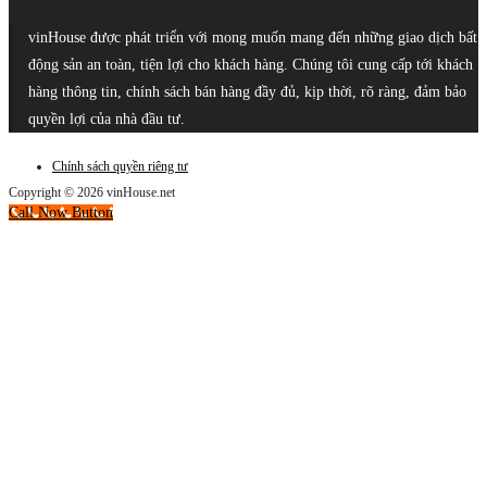
vinHouse được phát triển với mong muốn mang đến những giao dịch bất
động sản an toàn, tiện lợi cho khách hàng. Chúng tôi cung cấp tới khách
hàng thông tin, chính sách bán hàng đầy đủ, kịp thời, rõ ràng, đảm bảo
quyền lợi của nhà đầu tư.
Chính sách quyền riêng tư
Copyright © 2026 vinHouse.net
Call Now Button