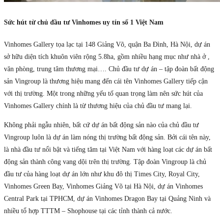
Sức hút từ chủ đầu tư Vinhomes uy tín số 1 Việt Nam
Vinhomes Gallery tọa lạc tại 148 Giảng Võ, quận Ba Đình, Hà Nội, dự án
sở hữu diện tích khuôn viên rộng 5.8ha, gồm nhiều hạng mục như nhà ở ,
văn phòng, trung tâm thương mại…. Chủ đầu tư dự án – tập đoàn bất động
sản Vingroup là thương hiệu mang đến cái tên Vinhomes Gallery tiếp cận
với thị trường. Một trong những yếu tố quan trọng làm nên sức hút của
Vinhomes Gallery chính là từ thương hiệu của chủ đầu tư mang lại.
Không phải ngẫu nhiên, bất cứ dự án bất động sản nào của chủ đầu tư
Vingroup luôn là dự án làm nóng thị trường bất động sản. Bởi cái tên này,
là nhà đầu tư nổi bật và tiếng tăm tại Việt Nam với hàng loạt các dự án bất
động sản thành công vang dội trên thị trường. Tập đoàn Vingroup là chủ
đầu tư của hàng loạt dự án lớn như khu đô thị Times City, Royal City,
Vinhomes Green Bay, Vinhomes Giảng Võ tại Hà Nội, dự án Vinhomes
Central Park tại TPHCM, dự án Vinhomes Dragon Bay tại Quảng Ninh và
nhiều tổ hợp TTTM – Shophouse tại các tỉnh thành cả nước.