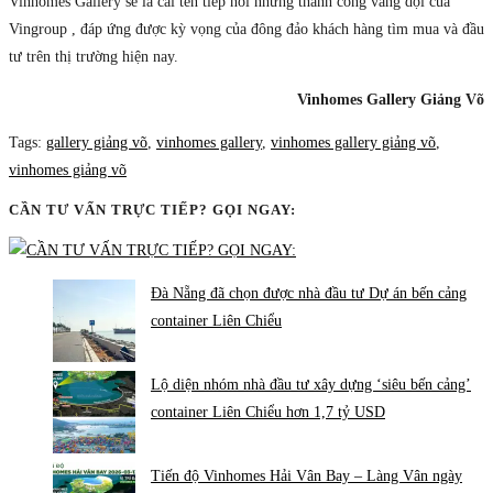
Vinhomes Gallery sẽ là cái tên tiếp nối những thành công vang dội của
Vingroup , đáp ứng được kỳ vọng của đông đảo khách hàng tìm mua và đầu
tư trên thị trường hiện nay.
Vinhomes Gallery Giảng Võ
Tags
:
gallery giảng võ
,
vinhomes gallery
,
vinhomes gallery giảng võ
,
vinhomes giảng võ
CẦN TƯ VẤN TRỰC TIẾP? GỌI NGAY:
Đà Nẵng đã chọn được nhà đầu tư Dự án bến cảng
container Liên Chiểu
Lộ diện nhóm nhà đầu tư xây dựng ‘siêu bến cảng’
container Liên Chiểu hơn 1,7 tỷ USD
Tiến độ Vinhomes Hải Vân Bay – Làng Vân ngày