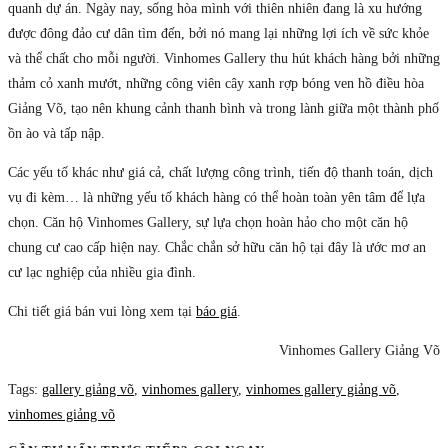
quanh dự án. Ngày nay, sống hòa mình với thiên nhiên đang là xu hướng
được đông đảo cư dân tìm đến, bởi nó mang lại những lợi ích về sức khỏe
và thể chất cho mỗi người. Vinhomes Gallery thu hút khách hàng bởi những
thảm cỏ xanh mướt, những công viên cây xanh rợp bóng ven hồ điều hòa
Giảng Võ, tạo nên khung cảnh thanh bình và trong lành giữa một thành phố
ồn ào và tấp nập.
Các yếu tố khác như giá cả, chất lượng công trình, tiến độ thanh toán, dịch
vụ đi kèm… là những yếu tố khách hàng có thể hoàn toàn yên tâm để lựa
chọn. Căn hộ Vinhomes Gallery, sự lựa chọn hoàn hảo cho một căn hộ
chung cư cao cấp hiện nay. Chắc chắn sở hữu căn hộ tại đây là ước mơ an
cư lạc nghiệp của nhiều gia đình.
Chi tiết giá bán vui lòng xem tại
báo giá
.
Vinhomes Gallery Giảng Võ
Tags
:
gallery giảng võ
,
vinhomes gallery
,
vinhomes gallery giảng võ
,
vinhomes giảng võ