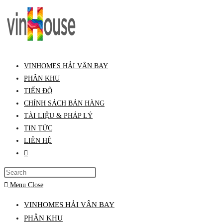
Skip
to
content
VINHOMES HẢI VÂN BAY
PHÂN KHU
TIẾN ĐỘ
CHÍNH SÁCH BÁN HÀNG
TÀI LIỆU & PHÁP LÝ
TIN TỨC
LIÊN HỆ
Toggle
website
Press
search
Escape
Menu
Close
to
VINHOMES HẢI VÂN BAY
close
PHÂN KHU
the