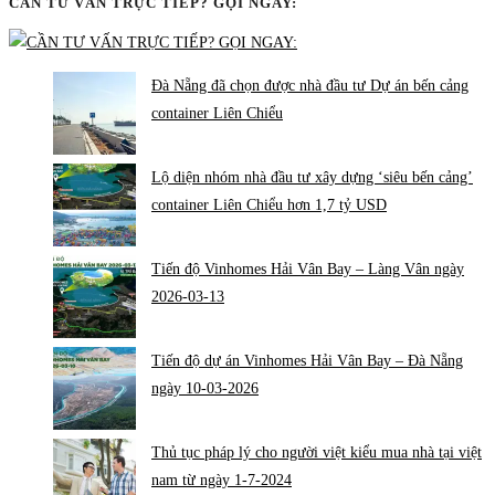
CẦN TƯ VẤN TRỰC TIẾP? GỌI NGAY:
Đà Nẵng đã chọn được nhà đầu tư Dự án bến cảng
container Liên Chiểu
Lộ diện nhóm nhà đầu tư xây dựng ‘siêu bến cảng’
container Liên Chiểu hơn 1,7 tỷ USD
Tiến độ Vinhomes Hải Vân Bay – Làng Vân ngày
2026-03-13
Tiến độ dự án Vinhomes Hải Vân Bay – Đà Nẵng
ngày 10-03-2026
Thủ tục pháp lý cho người việt kiểu mua nhà tại việt
nam từ ngày 1-7-2024