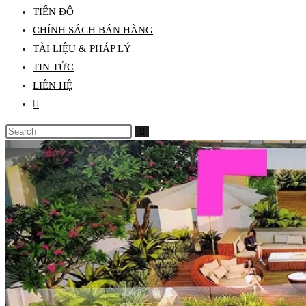
TIẾN ĐỘ
search
CHÍNH SÁCH BÁN HÀNG
panel.
TÀI LIỆU & PHÁP LÝ
TIN TỨC
LIÊN HỆ
Toggle
website
Search
search
this
website