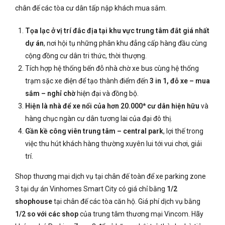
chân đế các tòa cư dân tấp nập khách mua sắm.
Tọa lạc ở vị trí đắc địa tại khu vực trung tâm đắt giá nhất
dự án
, nơi hội tụ những phân khu đẳng cấp hàng đầu cùng
cộng đồng cư dân tri thức, thời thượng.
Tích hợp hệ thống bến đỗ nhà chờ xe bus cùng hệ thống
trạm sặc xe điện để tạo thành điểm đến
3 in 1, đỗ xe – mua
sắm – nghỉ chờ
hiện đại và đồng bộ.
Hiện là nhà để xe nổi của hơn 20.000* cư dân hiện hữu
và
hàng chục ngàn cư dân tương lai của đại đô thị.
Gần kề công viên trung tâm – central park
, lợi thế trong
việc thu hút khách hàng thường xuyên lui tới vui chơi, giải
trí.
Shop thương mại dịch vụ tại chân đế toàn để xe parking zone
3 tại dự án Vinhomes Smart City có giá chỉ bằng
1/2
shophouse
tại chân đế các tòa căn hộ. Giá phí dịch vụ bằng
1/2 so với các shop
của trung tâm thương mại Vincom. Hãy