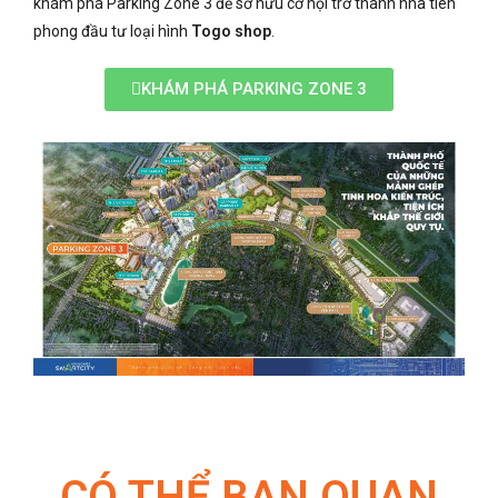
khám phá Parking Zone 3 để sở hữu cơ hội trở thành nhà tiên
phong đầu tư loại hình
Togo shop
.
KHÁM PHÁ PARKING ZONE 3
CÓ THỂ BẠN QUAN