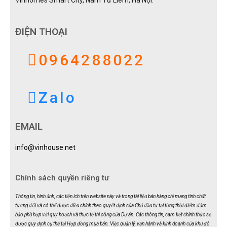
ĐIỆN THOẠI
0964288022
Zalo
EMAIL
info@vinhouse.net
Chính sách quyền riêng tư
Thông tin, hình ảnh, các tiện ích trên website này và trong tài liệu bán hàng chỉ mang tính chất
tương đối và có thể được điều chỉnh theo quyết định của Chủ đầu tư tại từng thời điểm đảm
bảo phù hợp với quy hoạch và thực tế thi công của Dự án. Các thông tin, cam kết chính thức sẽ
được quy định cụ thể tại Hợp đồng mua bán. Việc quản lý, vận hành và kinh doanh của khu đô