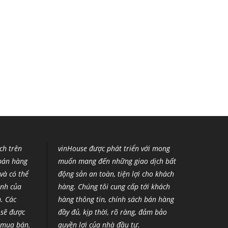
ích trên
vinHouse được phát triển với mong
 bán hàng
muốn mang đến những giao dịch bất
và có thể
động sản an toàn, tiện lợi cho khách
ịnh của
hàng. Chúng tôi cung cấp tới khách
m
.
Các
hàng thông tin, chính sách bán hàng
 sẽ được
đầy đủ, kịp thời, rõ ràng, đảm bảo
g mua bán.
quyền lợi của nhà đầu tư.