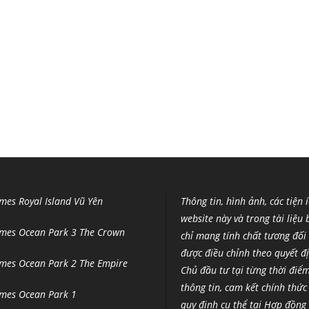
mes Royal Island Vũ Yên
Thông tin, hình ảnh, các tiện 
website này và trong tài liệu
mes Ocean Park 3 The Crown
chỉ mang tính chất tương đối 
được điều chỉnh theo quyết đ
mes Ocean Park 2 The Empire
Chủ đầu tư tại từng thời điể
thông tin, cam kết chính thức
mes Ocean Park 1
quy định cụ thể tại Hợp đồn