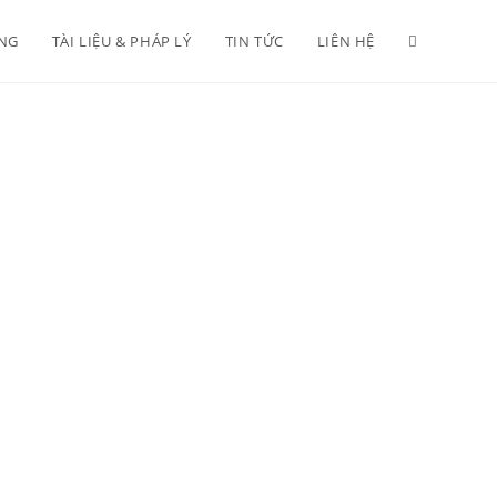
ÀNG
TÀI LIỆU & PHÁP LÝ
TIN TỨC
LIÊN HỆ