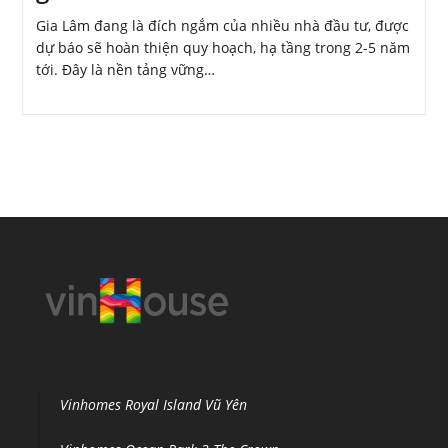
Gia Lâm đang là đích ngắm của nhiều nhà đầu tư, được
dự báo sẽ hoàn thiện quy hoạch, hạ tầng trong 2-5 năm
tới. Đây là nền tảng vững…
Vinhomes Royal Island Vũ Yên