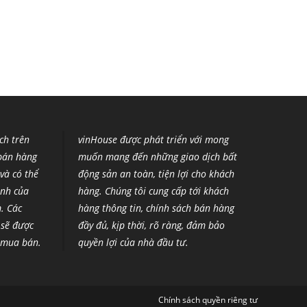
ích trên
vinHouse được phát triển với mong
 bán hàng
muốn mang đến những giao dịch bất
và có thể
động sản an toàn, tiện lợi cho khách
ịnh của
hàng. Chúng tôi cung cấp tới khách
m
.
Các
hàng thông tin, chính sách bán hàng
 sẽ được
đầy đủ, kịp thời, rõ ràng, đảm bảo
g mua bán.
quyền lợi của nhà đầu tư.
Chính sách quyền riêng tư