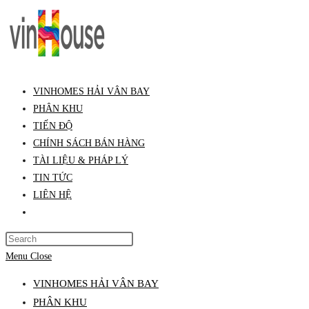
Skip
to
content
VINHOMES HẢI VÂN BAY
PHÂN KHU
TIẾN ĐỘ
CHÍNH SÁCH BÁN HÀNG
TÀI LIỆU & PHÁP LÝ
TIN TỨC
LIÊN HỆ
Toggle
website
Press
search
Escape
Menu
Close
to
VINHOMES HẢI VÂN BAY
close
PHÂN KHU
the