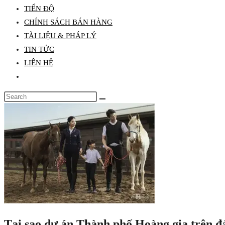
TIẾN ĐỘ
search
CHÍNH SÁCH BÁN HÀNG
panel.
TÀI LIỆU & PHÁP LÝ
TIN TỨC
LIÊN HỆ
Toggle
website
Search
search
this
website
Tại sao dự án Thành phố Hoàng gia trên đả